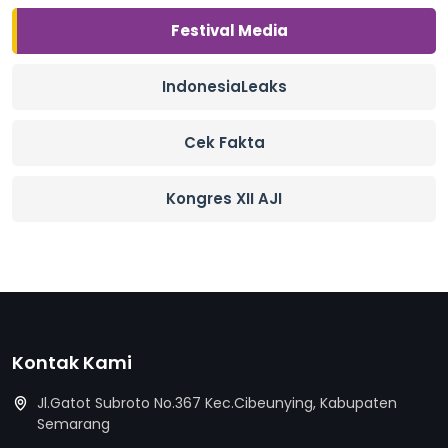
Festival Media
IndonesiaLeaks
Cek Fakta
Kongres XII AJI
Kontak Kami
Jl.Gatot Subroto No.367 Kec.Cibeunying, Kabupaten
Semarang