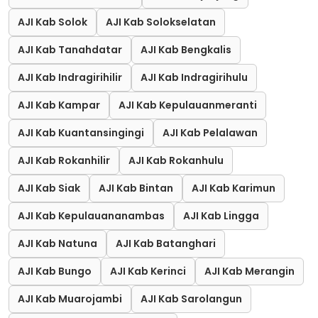
AJI Kab Solok
AJI Kab Solokselatan
AJI Kab Tanahdatar
AJI Kab Bengkalis
AJI Kab Indragirihilir
AJI Kab Indragirihulu
AJI Kab Kampar
AJI Kab Kepulauanmeranti
AJI Kab Kuantansingingi
AJI Kab Pelalawan
AJI Kab Rokanhilir
AJI Kab Rokanhulu
AJI Kab Siak
AJI Kab Bintan
AJI Kab Karimun
AJI Kab Kepulauananambas
AJI Kab Lingga
AJI Kab Natuna
AJI Kab Batanghari
AJI Kab Bungo
AJI Kab Kerinci
AJI Kab Merangin
AJI Kab Muarojambi
AJI Kab Sarolangun