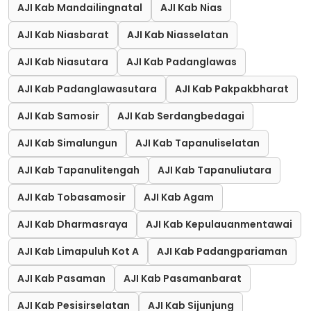
AJI Kab Mandailingnatal
AJI Kab Nias
AJI Kab Niasbarat
AJI Kab Niasselatan
AJI Kab Niasutara
AJI Kab Padanglawas
AJI Kab Padanglawasutara
AJI Kab Pakpakbharat
AJI Kab Samosir
AJI Kab Serdangbedagai
AJI Kab Simalungun
AJI Kab Tapanuliselatan
AJI Kab Tapanulitengah
AJI Kab Tapanuliutara
AJI Kab Tobasamosir
AJI Kab Agam
AJI Kab Dharmasraya
AJI Kab Kepulauanmentawai
AJI Kab Limapuluh Kot A
AJI Kab Padangpariaman
AJI Kab Pasaman
AJI Kab Pasamanbarat
AJI Kab Pesisirselatan
AJI Kab Sijunjung