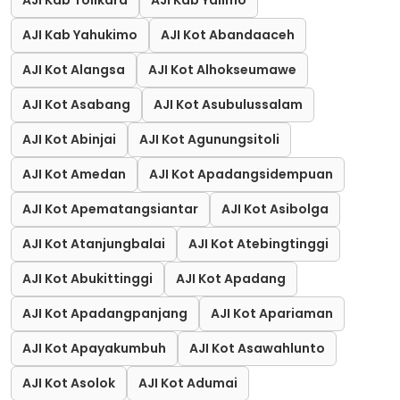
AJI Kab Tolikara
AJI Kab Yalimo
AJI Kab Yahukimo
AJI Kot Abandaaceh
AJI Kot Alangsa
AJI Kot Alhokseumawe
AJI Kot Asabang
AJI Kot Asubulussalam
AJI Kot Abinjai
AJI Kot Agunungsitoli
AJI Kot Amedan
AJI Kot Apadangsidempuan
AJI Kot Apematangsiantar
AJI Kot Asibolga
AJI Kot Atanjungbalai
AJI Kot Atebingtinggi
AJI Kot Abukittinggi
AJI Kot Apadang
AJI Kot Apadangpanjang
AJI Kot Apariaman
AJI Kot Apayakumbuh
AJI Kot Asawahlunto
AJI Kot Asolok
AJI Kot Adumai