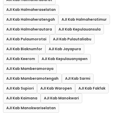
AJI Kab Halmaheraselatan
AJI Kab Halmaheratengah
AJI Kab Halmaheratimur
AJI Kab Halmaherautara
AJI Kab Kepulauansula
AJI Kab Pulaumorotai
AJI Kab Pulautaliabu
AJI Kab Biaknumfor
AJI Kab Jayapura
AJI Kab Keerom
AJI Kab Kepulauanyapen
AJI Kab Mamberamoraya
AJI Kab Mamberamotengah
AJI Kab Sarmi
AJI Kab Supiori
AJI Kab Waropen
AJI Kab Fakfak
AJI Kab Kaimana
AJI Kab Manokwari
AJI Kab Manokwariselatan