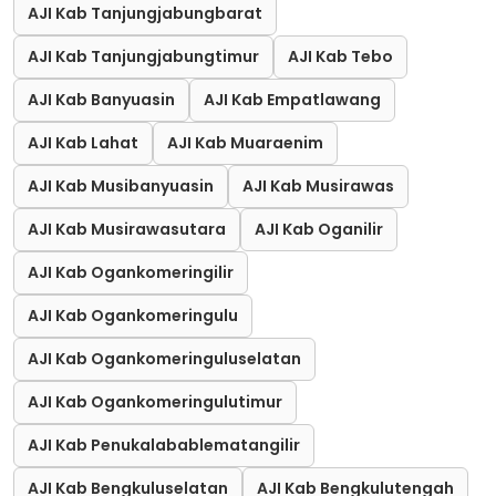
AJI Kab Tanjungjabungbarat
AJI Kab Tanjungjabungtimur
AJI Kab Tebo
AJI Kab Banyuasin
AJI Kab Empatlawang
AJI Kab Lahat
AJI Kab Muaraenim
AJI Kab Musibanyuasin
AJI Kab Musirawas
AJI Kab Musirawasutara
AJI Kab Oganilir
AJI Kab Ogankomeringilir
AJI Kab Ogankomeringulu
AJI Kab Ogankomeringuluselatan
AJI Kab Ogankomeringulutimur
AJI Kab Penukalabablematangilir
AJI Kab Bengkuluselatan
AJI Kab Bengkulutengah