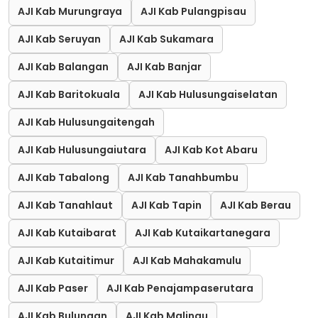
AJI Kab Murungraya
AJI Kab Pulangpisau
AJI Kab Seruyan
AJI Kab Sukamara
AJI Kab Balangan
AJI Kab Banjar
AJI Kab Baritokuala
AJI Kab Hulusungaiselatan
AJI Kab Hulusungaitengah
AJI Kab Hulusungaiutara
AJI Kab Kot Abaru
AJI Kab Tabalong
AJI Kab Tanahbumbu
AJI Kab Tanahlaut
AJI Kab Tapin
AJI Kab Berau
AJI Kab Kutaibarat
AJI Kab Kutaikartanegara
AJI Kab Kutaitimur
AJI Kab Mahakamulu
AJI Kab Paser
AJI Kab Penajampaserutara
AJI Kab Bulungan
AJI Kab Malinau