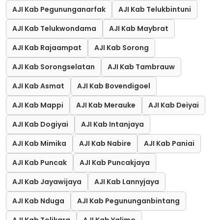
AJI Kab Pegununganarfak
AJI Kab Telukbintuni
AJI Kab Telukwondama
AJI Kab Maybrat
AJI Kab Rajaampat
AJI Kab Sorong
AJI Kab Sorongselatan
AJI Kab Tambrauw
AJI Kab Asmat
AJI Kab Bovendigoel
AJI Kab Mappi
AJI Kab Merauke
AJI Kab Deiyai
AJI Kab Dogiyai
AJI Kab Intanjaya
AJI Kab Mimika
AJI Kab Nabire
AJI Kab Paniai
AJI Kab Puncak
AJI Kab Puncakjaya
AJI Kab Jayawijaya
AJI Kab Lannyjaya
AJI Kab Nduga
AJI Kab Pegununganbintang