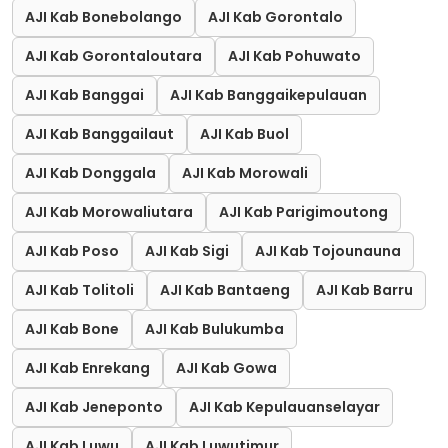
AJI Kab Bonebolango
AJI Kab Gorontalo
AJI Kab Gorontaloutara
AJI Kab Pohuwato
AJI Kab Banggai
AJI Kab Banggaikepulauan
AJI Kab Banggailaut
AJI Kab Buol
AJI Kab Donggala
AJI Kab Morowali
AJI Kab Morowaliutara
AJI Kab Parigimoutong
AJI Kab Poso
AJI Kab Sigi
AJI Kab Tojounauna
AJI Kab Tolitoli
AJI Kab Bantaeng
AJI Kab Barru
AJI Kab Bone
AJI Kab Bulukumba
AJI Kab Enrekang
AJI Kab Gowa
AJI Kab Jeneponto
AJI Kab Kepulauanselayar
AJI Kab Luwu
AJI Kab Luwutimur