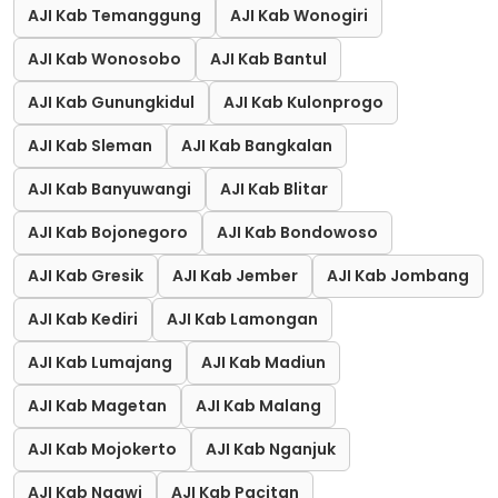
AJI Kab Temanggung
AJI Kab Wonogiri
AJI Kab Wonosobo
AJI Kab Bantul
AJI Kab Gunungkidul
AJI Kab Kulonprogo
AJI Kab Sleman
AJI Kab Bangkalan
AJI Kab Banyuwangi
AJI Kab Blitar
AJI Kab Bojonegoro
AJI Kab Bondowoso
AJI Kab Gresik
AJI Kab Jember
AJI Kab Jombang
AJI Kab Kediri
AJI Kab Lamongan
AJI Kab Lumajang
AJI Kab Madiun
AJI Kab Magetan
AJI Kab Malang
AJI Kab Mojokerto
AJI Kab Nganjuk
AJI Kab Ngawi
AJI Kab Pacitan