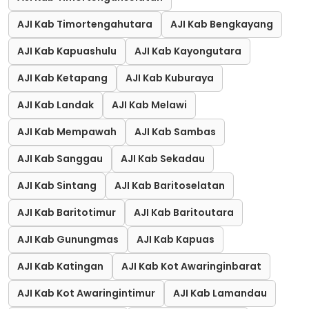
AJI Kab Timortengahutara
AJI Kab Bengkayang
AJI Kab Kapuashulu
AJI Kab Kayongutara
AJI Kab Ketapang
AJI Kab Kuburaya
AJI Kab Landak
AJI Kab Melawi
AJI Kab Mempawah
AJI Kab Sambas
AJI Kab Sanggau
AJI Kab Sekadau
AJI Kab Sintang
AJI Kab Baritoselatan
AJI Kab Baritotimur
AJI Kab Baritoutara
AJI Kab Gunungmas
AJI Kab Kapuas
AJI Kab Katingan
AJI Kab Kot Awaringinbarat
AJI Kab Kot Awaringintimur
AJI Kab Lamandau