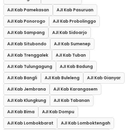
AJI Kab Pamekasan
AJI Kab Pasuruan
AJI Kab Ponorogo
AJI Kab Probolinggo
AJI Kab Sampang
AJI Kab Sidoarjo
AJI Kab Situbondo
AJI Kab Sumenep
AJI Kab Trenggalek
AJI Kab Tuban
AJI Kab Tulungagung
AJI Kab Badung
AJI Kab Bangli
AJI Kab Buleleng
AJI Kab Gianyar
AJI Kab Jembrana
AJI Kab Karangasem
AJI Kab Klungkung
AJI Kab Tabanan
AJI Kab Bima
AJI Kab Dompu
AJI Kab Lombokbarat
AJI Kab Lomboktengah