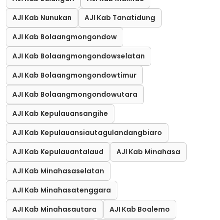
AJI Kab Nunukan
AJI Kab Tanatidung
AJI Kab Bolaangmongondow
AJI Kab Bolaangmongondowselatan
AJI Kab Bolaangmongondowtimur
AJI Kab Bolaangmongondowutara
AJI Kab Kepulauansangihe
AJI Kab Kepulauansiautagulandangbiaro
AJI Kab Kepulauantalaud
AJI Kab Minahasa
AJI Kab Minahasaselatan
AJI Kab Minahasatenggara
AJI Kab Minahasautara
AJI Kab Boalemo